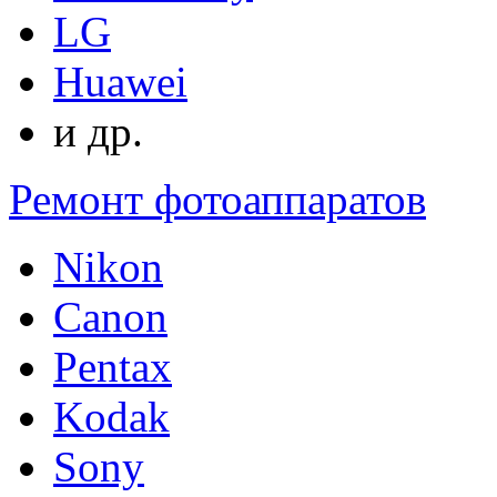
LG
Huawei
и др.
Ремонт фотоаппаратов
Nikon
Canon
Pentax
Kodak
Sony