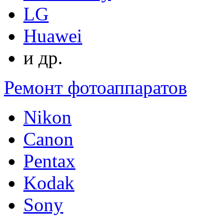
LG
Huawei
и др.
Ремонт фотоаппаратов
Nikon
Canon
Pentax
Kodak
Sony