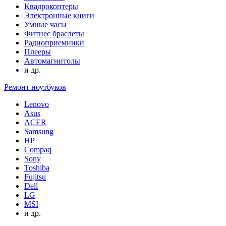
Квадрокоптеры
Электронные книги
Умные часы
Фитнес браслеты
Радиоприемники
Плееры
Автомагнитолы
и др.
Ремонт ноутбуков
Lenovo
Asus
ACER
Samsung
HP
Compaq
Sony
Toshiba
Fujitsu
Dell
LG
MSI
и др.