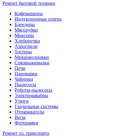
Ремонт бытовой техники
Кофемашины
Индукционные плиты
Блендеры
Мясорубки
Миксеры
Хлебопечки
Аэрогрили
Тостеры
Микроволновки
Соковыжималки
Печи
Пароварки
Чайники
Пылесосы
Роботы-пылесосы
Электрошвабры
Утюги
Гладильные системы
Отпариватели
Весы
Фоторамки
Ремонт эл. транспорта