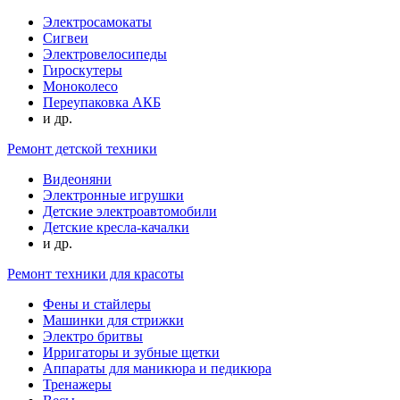
Электросамокаты
Сигвеи
Электровелосипеды
Гироскутеры
Моноколесо
Переупаковка АКБ
и др.
Ремонт детской техники
Видеоняни
Электронные игрушки
Детские электроавтомобили
Детские кресла-качалки
и др.
Ремонт техники для красоты
Фены и стайлеры
Машинки для стрижки
Электро бритвы
Ирригаторы и зубные щетки
Аппараты для маникюра и педикюра
Тренажеры