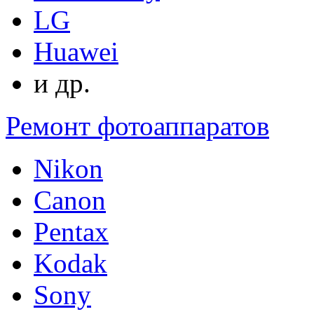
LG
Huawei
и др.
Ремонт фотоаппаратов
Nikon
Canon
Pentax
Kodak
Sony