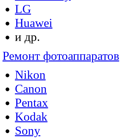
LG
Huawei
и др.
Ремонт фотоаппаратов
Nikon
Canon
Pentax
Kodak
Sony