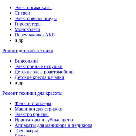
Электросамокаты
Сигвеи
Электровелосипеды
Гироскутеры
Моноколесо
Переупаковка АКБ
и др.
Ремонт детской техники
Видеоняни
Электронные игрушки
Детские электроавтомобили
Детские кресла-качалки
и др.
Ремонт техники для красоты
Фены и стайлеры
Машинки для стрижки
Электро бритвы
Ирригаторы и зубные щетки
Аппараты для маникюра и педикюра
Тренажеры