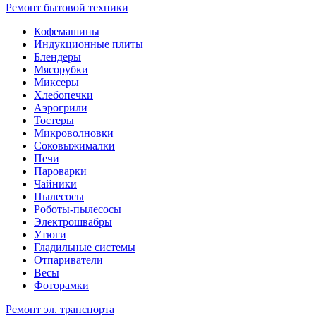
Ремонт бытовой техники
Кофемашины
Индукционные плиты
Блендеры
Мясорубки
Миксеры
Хлебопечки
Аэрогрили
Тостеры
Микроволновки
Соковыжималки
Печи
Пароварки
Чайники
Пылесосы
Роботы-пылесосы
Электрошвабры
Утюги
Гладильные системы
Отпариватели
Весы
Фоторамки
Ремонт эл. транспорта