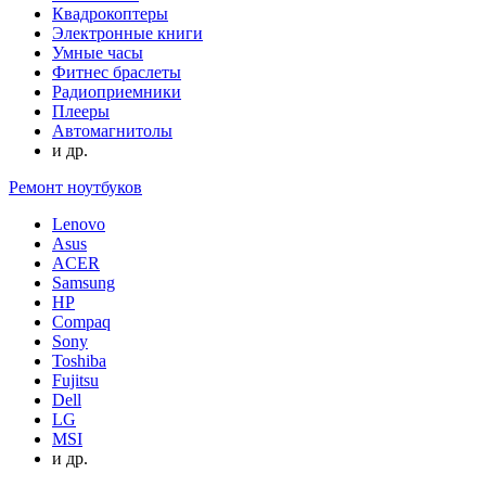
Квадрокоптеры
Электронные книги
Умные часы
Фитнес браслеты
Радиоприемники
Плееры
Автомагнитолы
и др.
Ремонт ноутбуков
Lenovo
Asus
ACER
Samsung
HP
Compaq
Sony
Toshiba
Fujitsu
Dell
LG
MSI
и др.