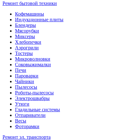
Ремонт бытовой техники
Кофемашины
Индукционные плиты
Блендеры
Мясорубки
Миксеры
Хлебопечки
Аэрогрили
Тостеры
Микроволновки
Соковыжималки
Печи
Пароварки
Чайники
Пылесосы
Роботы-пылесосы
Электрошвабры
Утюги
Гладильные системы
Отпариватели
Весы
Фоторамки
Ремонт эл. транспорта