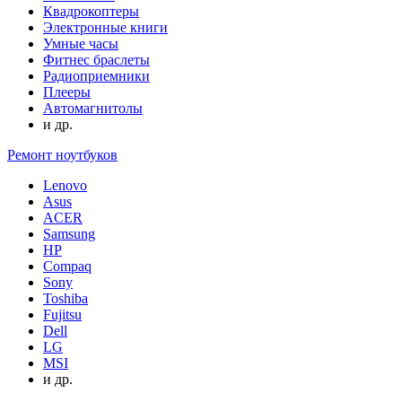
Квадрокоптеры
Электронные книги
Умные часы
Фитнес браслеты
Радиоприемники
Плееры
Автомагнитолы
и др.
Ремонт ноутбуков
Lenovo
Asus
ACER
Samsung
HP
Compaq
Sony
Toshiba
Fujitsu
Dell
LG
MSI
и др.