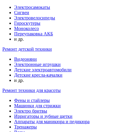
Электросамокаты
Сигвеи
Электровелосипеды
Гироскутеры
Моноколесо
Переупаковка АКБ
и др.
Ремонт детской техники
Видеоняни
Электронные игрушки
Детские электроавтомобили
Детские кресла-качалки
и др.
Ремонт техники для красоты
Фены и стайлеры
Машинки для стрижки
Электро бритвы
Ирригаторы и зубные щетки
Аппараты для маникюра и педикюра
Тренажеры