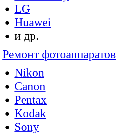
LG
Huawei
и др.
Ремонт фотоаппаратов
Nikon
Canon
Pentax
Kodak
Sony